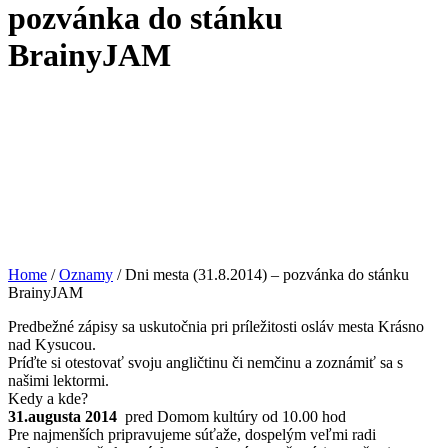
pozvánka do stánku
BrainyJAM
Home
/
Oznamy
/
Dni mesta (31.8.2014) – pozvánka do stánku
BrainyJAM
Predbežné zápisy sa uskutočnia pri príležitosti osláv mesta Krásno
nad Kysucou.
Príďte si otestovať svoju angličtinu či nemčinu a zoznámiť sa s
našimi lektormi.
Kedy a kde?
31.augusta 2014
pred Domom kultúry od 10.00 hod
Pre najmenších pripravujeme súťaže, dospelým veľmi radi