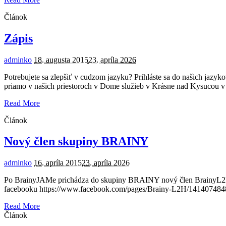
Článok
Zápis
adminko
18. augusta 2015
23. apríla 2026
Potrebujete sa zlepšiť v cudzom jazyku? Prihláste sa do našich jazy
priamo v našich priestoroch v Dome služieb v Krásne nad Kysucou v t
Read More
Článok
Nový člen skupiny BRAINY
adminko
16. apríla 2015
23. apríla 2026
Po BrainyJAMe prichádza do skupiny BRAINY nový člen BrainyL2H.
facebooku https://www.facebook.com/pages/Brainy-L2H/141407484
Read More
Článok