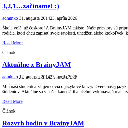
3,2,1…začíname! :)
adminko
31. augusta 2014
23. apríla 2026
Škola volá, už čoskoro! A BrainyJAM takisto. Naše priestory sú prip
rodičia, ktorí chcú zapísať svoje ratolesti, tínedžeri alebo ktokoľvek,
Read More
Článok
Aktuálne z BrainyJAM
adminko
12. augusta 2014
23. apríla 2026
Milí naši študenti a záujemcovia o jazykové kurzy. Dvere našej jazy
študentov. Aktuálne sa v našej kancelárii a učebni vykonávajú maliar
Read More
Článok
Rozvrh hodín v BrainyJAM