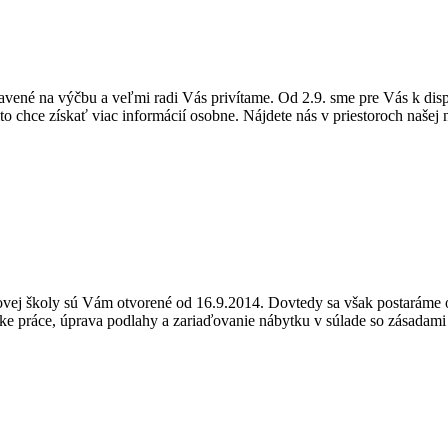
ravené na výčbu a veľmi radi Vás privítame. Od 2.9. sme pre Vás k di
 kto chce získať viac informácií osobne. Nájdete nás v priestoroch našej 
kovej školy sú Vám otvorené od 16.9.2014. Dovtedy sa však postaráme o
ske práce, úprava podlahy a zariaďovanie nábytku v súlade so zásadami 