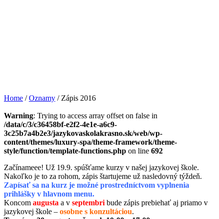
Home
/
Oznamy
/
Zápis 2016
Warning
: Trying to access array offset on false in
/data/c/3/c36458bf-e2f2-4e1e-a6c9-
3c25b7a4b2e3/jazykovaskolakrasno.sk/web/wp-
content/themes/luxury-spa/theme-framework/theme-
style/function/template-functions.php
on line
692
Začínameee! Už 19.9. spúšťame kurzy v našej jazykovej škole.
Nakoľko je to za rohom, zápis štartujeme už nasledovný týždeň.
Zapísať sa na kurz je možné prostredníctvom vyplnenia
prihlášky v hlavnom menu.
Koncom
augusta
a v
septembri
bude zápis prebiehať aj priamo v
jazykovej škole –
osobne s konzultáciou
.