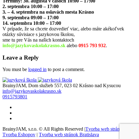
Termíny: 30. augusta
v časoch
10:00 – 17:00
2. septembra 10:00 – 17:00
3. – 4. septembra na oslavách mesta Krásno
9. septembra 09:00 – 17:00
14. septembra 10:00 – 17:00
V prípade, že sa chcete dozvedieť viac, alebo máte akékoľvek
otázky súvisiace s jazykovou školou,
sme tu pre Vás na našich kontaktoch
info@jazykovaskolakrasno.sk
alebo
0915 793 932
.
Leave a Reply
You must be
logged in
to post a comment.
BrainyJAM, Dom služieb 557, 023 02 Krásno nad Kysucou
info@jazykovaskolakrasno.sk
0915793801
BrainyJAM, s.r.o. © All Rights Reserved |
Tvorba web stránok
|
Tvorba Eshopov
|
Tvorba web stránok Bratislava